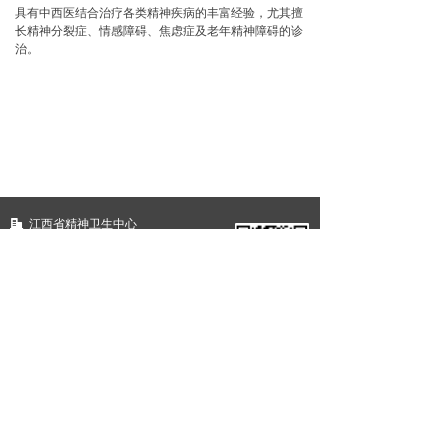
具有中西医结合治疗各类精神疾病的丰富经验，尤其擅
长精神分裂症、情感障碍、焦虑症及老年精神障碍的诊
治。
江西省精神卫生中心
江西省南昌市青山湖区上坊路43号
院办：0791-88176385 工作日
name@example.xxx
版权所有©
江西省精神卫生中心
赣ICP备14005457号-1
赣公网安备36011102000862号
本网站由阿里云提供云计算及安全服务