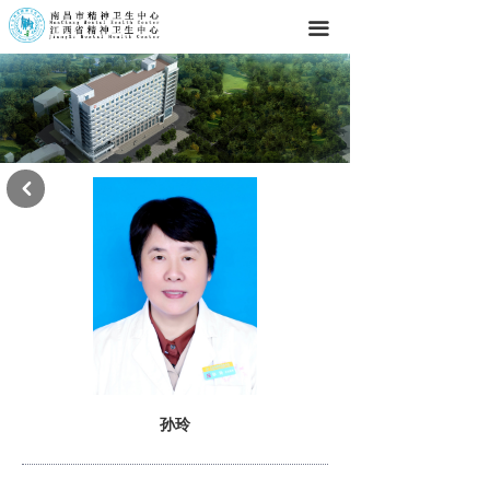
끀
낒
孙玲