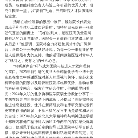
成员、各职能科室负责人与近三年引进的优秀人才、研
究生围坐一堂，以“爱新”为始，开启医院人才队伍建设
新篇章。
活动在轻松温馨的氛围中展开。魏波院长代表党
政班子和全体职工致欢迎辞时，期待的目光落在一张张
朝气蓬勃的面庞上：“你们的到来，是医院高质量发展
最鲜活的力量与希望，医院会一直做你们逐梦路上的坚
实后盾！”他强调，医院将全力搭建施展才华的广阔舞
台，营造公平竞争的良好环境，为每一位干事创业的年
轻人提供最有力的支持。他的话语间藏着医院对青年人
才“既引之，更育之”的长久心意。
“聆听新声音”环节成为医院与新进人才双向理解
的窗口。2025年新引进的复旦大学药物化学专业博士姜
富豪在发言中感谢医院对新人的重视与关怀，聊起未来
科研创新的图景以及建议医院发挥临床优势、推动临床
与科研深度融合、探索产学研合作时，他的眼里闪着
光；2024年入职的北京协和医学院硕士涂欣怡分享了一
年来在领导与同事关爱下的成长，还提出了医院需持续
推进信息化建设、使其在新药研发和临床研究领域发挥
更重要作用的建议，不疾不徐的发言中满是踏实和从容
的自信；2023年加入的北京大学精神病与精神卫生学硕
士郑理匀将他在精神科六病区工作两年的深切感受娓娓
道出，他感恩于临床前辈的指导以及医院科研平台的支
撑，谈及未来计划临床科研并重时话语间透着笃定，同