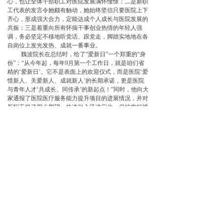
心，也让全体干部职工对医院发展满怀憧憬；二是新职
工代表的发言令她颇有触动，她始终坚信只要医院上下
齐心，形成强大合力，定能达成个人成长与医院发展的
共振；三是着重向所有怀揣干事创业热情的年轻人强
调，务必坚定不移地听党话、跟党走，脚踏实地地在各
自岗位上发光发热、成就一番事业。
魏波院长在总结时，给了“爱新日”一个郑重的“身
份”：“从今年起，每年9月第一个工作日，就是咱们省
精的‘爱新日’。它不是表面上的欢迎仪式，而是医院‘爱
惜新人、关爱新人、成就新人’的长期承诺，更是医院
与青年人才‘共成长、同传承’的新起点！”同时，他向大
家通报了医院医疗服务能力提升项目的进展情况，并对
新职工提了四点期望：快速融入迅速定位、保持空杯继
续求知、恪守医德践行责任、勇于创新贡献智慧。
近年来，医院高度重视人才的引进与培养，始终
把“人才强院”战略落在
实处。通过优化引才政策、完善
培养体系、搭建科研平台、强化服务保障等多项举措，
着力打造高水平人才队伍。而首届“爱新日”活动的举
办，正是把这些实举固化为医院可延续传统。往后每年
此时，医院都会停下脚步来听听青年人才的需求，看看
他们的成长，让“尊重人才、爱护人才、成就人才”不只
是口号，是刻在医院文化里的习惯与传承。