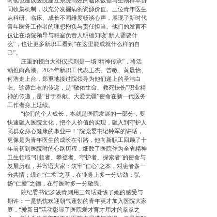
时他也建议医院建立系统高效的临床数据与生物样本协
同收集机制，以充分发掘病例资源价值。三位青年医生
从科研、临床、成长不同维度畅谈心声，展现了新时代
青年医务工作者的理想抱负与责任担当。他们的发言不
仅让在场院领导与科室负责人明确知晓“新人需要什
么”，也让更多新职工看到“在这里能成就什么样的自
己”。
庄重的授白大褂仪式则是一场“精神传承”，将活
动推向高潮。2025年新职工代表王杰、曾敏、黄晨怡、
何浩走上台，郑重地接过院领导为他们递上的圣洁白
衣。这袭白衣的传递，是“敬佑生命、救死扶伤”职业精
神的传递，是“甘于奉献、大爱无疆”使命在新一代医务
工作者身上延续。
“你们的个人成长，本就是医院发展的一部分，要
快速融入医院文化，把个人价值的实现，融入到守护人
民群众身心健康的事业中！”院党委书记钟军的讲话，
更像是为青年医生的成长在引路，他向新职工回顾了十
年前初到医院时的心路历程，细数了医院作为全省精神
卫生领域“引领者、攀登者、守护者、探索者”的使命与
发展历程，并寄语大家：筑牢“仁心”之本，对患者多一
分共情；锻造“仁术”之基，在业务上多一分钻劲；弘
扬“仁爱”之德，在行医时多一分敬畏。
院纪委书记罗凌青则用三句话凝练了她的感受与
期许：一是热忱欢迎朝气蓬勃的青年英才加入医院大家
庭，“爱新日”活动彰显了医院爱才育才用才的拳拳之