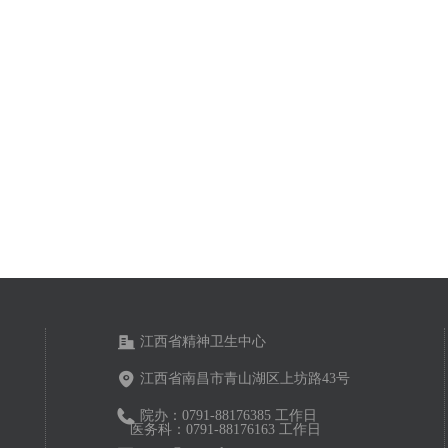
江西省精神卫生中心
江西省南昌市青山湖区上坊路43号
院办：0791-88176385 工作日
医务科：0791-88176163 工作日