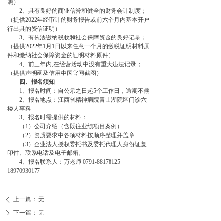
照）
2
、具有良好的商业信誉和健全的财务会计制度；
（提供2022年经审计的财务报告或前六个月内基本开户
行出具的资信证明）
3
、有依法缴纳税收和社会保障资金的良好记录；
（提供2022年1月1日以来任意一个月的缴税证明材料原
件和缴纳社会保障资金的证明材料原件）
4
、前三年内,在经营活动中没有重大违法记录；
（提供声明函及信用中国官网截图）
四、报名须知
1
、报名时间：自公示之日起5个工作日，逾期不候
2
、报名地点：江西省精神病院青山湖院区门诊六
楼人事科
3
、报名时需提供的材料：
（1）公司介绍（含既往业绩项目案例）
（2）资质要求中各项材料按顺序整理并盖章
（3）企业法人授权委托书及委托代理人身份证复
印件、联系电话及电子邮箱。
4
、报名联系人：万老师 0791-88178125
18970930177
上一篇：
无
ꄴ
下一篇：
无
ꄲ