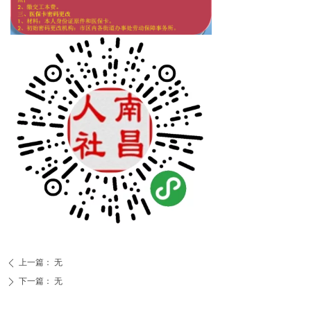
上一篇：
无
ꄴ
下一篇：
无
ꄲ