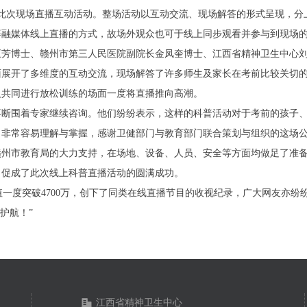
了此次现场直播互动活动。整场活动以互动交流、现场解答的形式呈现，
等融媒体线上直播的方式，故场外观众也可于线上同步观看并参与到现场
五芳博士、赣州市第三人民医院副院长金凤奎博士、江西省精神卫生中心
面展开了多维度的互动交流，现场解答了许多师生及家长在考前比较关切
人共同进行放松训练的场面一度将直播推向高潮。
不断围着专家继续咨询。他们纷纷表示，这样的科普活动对于考前的孩子
，非常容易理解与掌握，感谢卫健部门与教育部门联合策划与组织的这场
赣州市教育局的大力支持，在场地、设备、人员、安全等方面均做足了准
，促成了此次线上科普直播活动的圆满成功。
值一度突破4700万，创下了同类在线直播节目的收视纪录，广大网友亦纷
护航！”
江西省精神卫生中心