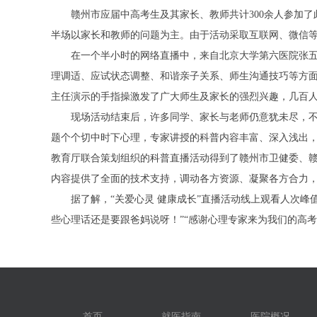
赣州市应届中高考生及其家长、教师共计300余人参加
半场以家长和教师的问题为主。由于活动采取互联网、微信
在一个半小时的网络直播中，来自北京大学第六医院张
理调适、应试状态调整、和谐亲子关系、师生沟通技巧等方
主任演示的手指操激发了广大师生及家长的强烈兴趣，几百
现场活动结束后，许多同学、家长与老师仍意犹未尽，
题个个切中时下心理，专家讲授的科普内容丰富、深入浅出
教育厅联合策划组织的科普直播活动得到了赣州市卫健委、
内容提供了全面的技术支持，调动各方资源、凝聚各方合力
据了解，“关爱心灵 健康成长”直播活动线上观看人次峰
些心理话还是要跟爸妈说呀！”“感谢心理专家来为我们的高考
首页
就医指南
医院概况